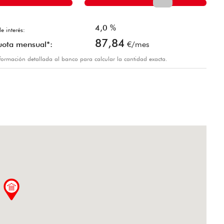
4,0
%
e interés:
87,84
uota mensual*:
€/mes
información detallada al banco para calcular la cantidad exacta.