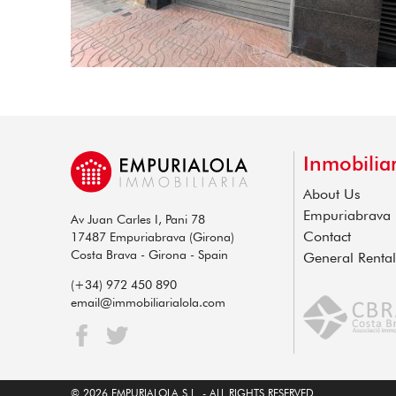
Inmobiliar
About Us
Empuriabrava
Av Juan Carles I, Pani 78
Contact
17487 Empuriabrava (Girona)
Costa Brava - Girona - Spain
General Renta
(+34) 972 450 890
email@immobiliarialola.com
© 2026 EMPURIALOLA S.L. - ALL RIGHTS RESERVED