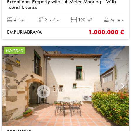
Exceptional Property with 14-Meter Mooring – With
Tourist License
4
Hab.
2
baños
190
m
Amarre
2
1.000.000 €
EMPURIABRAVA
NOVEDAD