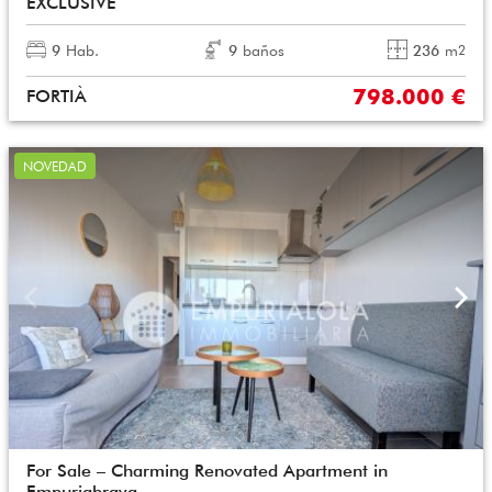
EXCLUSIVE
9
Hab.
9
baños
236
m
2
798.000 €
FORTIÀ
NOVEDAD
For Sale – Charming Renovated Apartment in
Empuriabrava