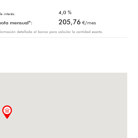
4,0
%
e interés:
205,76
uota mensual*:
€/mes
información detallada al banco para calcular la cantidad exacta.