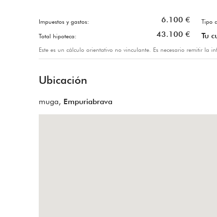
6.100
€
Impuestos y gastos:
Tipo d
43.100
€
Tu c
Total hipoteca:
Este es un cálculo orientativo no vinculante. Es necesario remitir la 
Ubicación
muga,
Empuriabrava