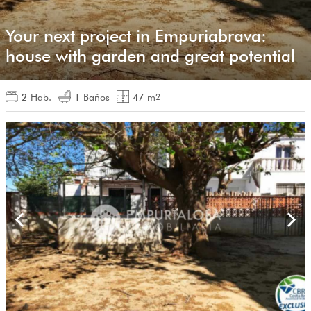
Your next project in Empuriabrava:
house with garden and great potential
2
Hab.
1
Baños
47
m
2