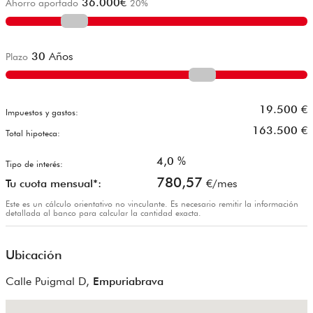
36.000
€
Ahorro aportado
20
%
30
Años
Plazo
19.500
€
Impuestos y gastos:
163.500
€
Total hipoteca:
4,0
%
Tipo de interés:
780,57
Tu cuota mensual*:
€/mes
Este es un cálculo orientativo no vinculante. Es necesario remitir la información
detallada al banco para calcular la cantidad exacta.
Ubicación
Calle Puigmal D,
Empuriabrava