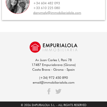
+34 604 482 093
+33 610 225 080
danymaly@immobiliarialola.com
Av Juan Carles I, Pani 78
17487 Empuriabrava (Girona)
Costa Brava - Girona - Spain
(+34) 972 450 890
email@immobiliarialola.com
© 2026 EMPURIALOLA S.L. - ALL RIGHTS RESERVED