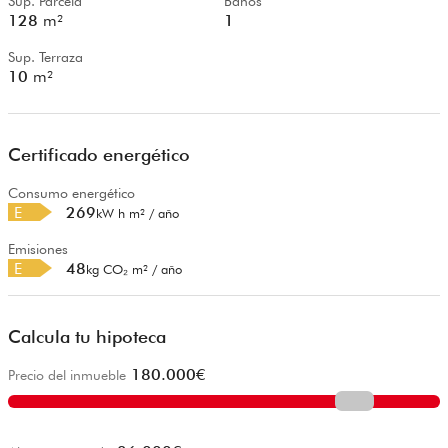
Sup. Parcela
Baños
128
m²
1
Sup. Terraza
10
m²
Certificado energético
Consumo energético
E
269
kW h m² / año
Emisiones
E
48
kg CO₂ m² / año
Calcula tu hipoteca
180.000
€
Precio del inmueble