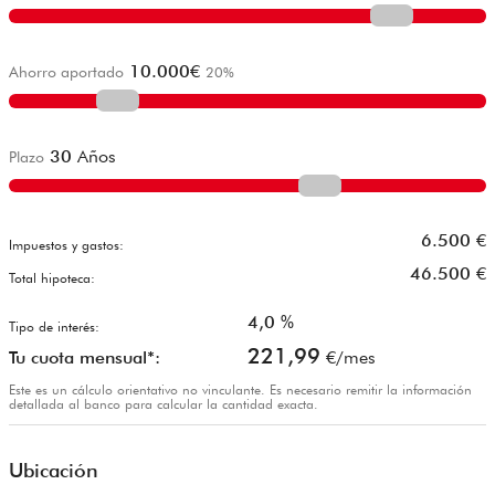
10.000
€
Ahorro aportado
20
%
30
Años
Plazo
6.500
€
Impuestos y gastos:
46.500
€
Total hipoteca:
4,0
%
Tipo de interés:
221,99
Tu cuota mensual*:
€/mes
Este es un cálculo orientativo no vinculante. Es necesario remitir la información
detallada al banco para calcular la cantidad exacta.
Ubicación