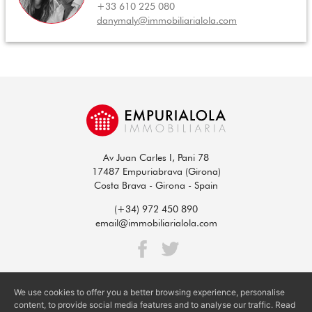
+33 610 225 080
danymaly@immobiliarialola.com
Av Juan Carles I, Pani 78
17487 Empuriabrava (Girona)
Costa Brava - Girona - Spain
(+34) 972 450 890
email@immobiliarialola.com
© 2026 EMPURIALOLA S.L. - ALL RIGHTS RESERVED
We use cookies to offer you a better browsing experience, personalise
Legal Notice
-
Privacy Policy
-
Cookies Policy
content, to provide social media features and to analyse our traffic. Read