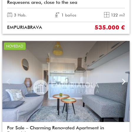
Requesens area, close to the sea
3
Hab.
1
baños
122
m
2
535.000 €
EMPURIABRAVA
NOVEDAD
For Sale – Charming Renovated Apartment in