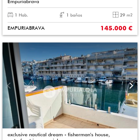
Empuriabrava
1
Hab.
1
baños
29
m
2
145.000 €
EMPURIABRAVA
exclusive nautical dream - fisherman's house,