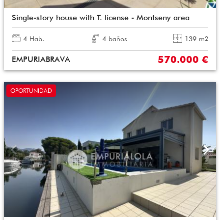
Single-story house with T. license - Montseny area
4
Hab.
4
baños
139
m
2
570.000 €
EMPURIABRAVA
OPORTUNIDAD