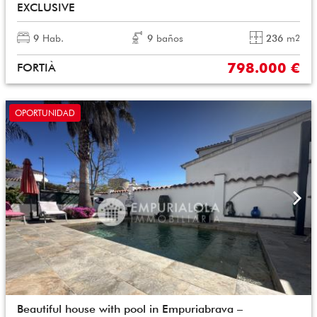
EXCLUSIVE
9
Hab.
9
baños
236
m
2
798.000 €
FORTIÀ
OPORTUNIDAD
Beautiful house with pool in Empuriabrava –