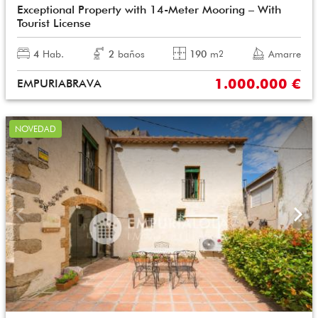
Exceptional Property with 14-Meter Mooring – With
Tourist License
4
Hab.
2
baños
190
m
Amarre
2
1.000.000 €
EMPURIABRAVA
NOVEDAD