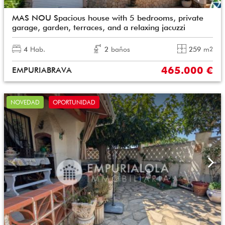
MAS NOU Spacious house with 5 bedrooms, private
garage, garden, terraces, and a relaxing jacuzzi
4
Hab.
2
baños
259
m
2
465.000 €
EMPURIABRAVA
NOVEDAD
OPORTUNIDAD