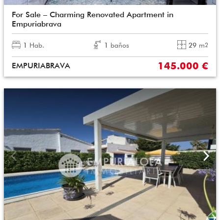
For Sale – Charming Renovated Apartment in
Empuriabrava
1
Hab.
1
baños
29
m
2
145.000 €
EMPURIABRAVA