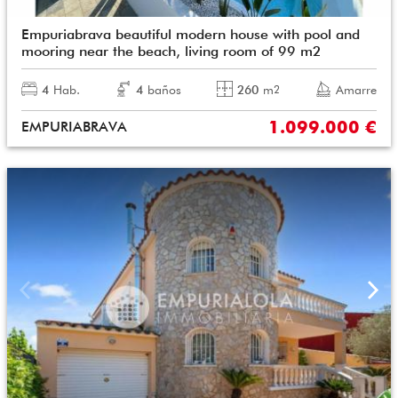
Empuriabrava beautiful modern house with pool and
mooring near the beach, living room of 99 m2
4
Hab.
4
baños
260
m
Amarre
2
1.099.000 €
EMPURIABRAVA