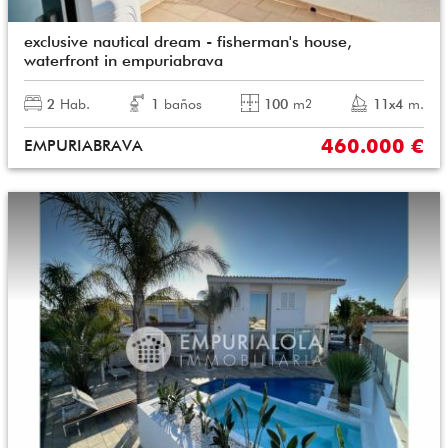
exclusive nautical dream - fisherman's house,
waterfront in empuriabrava
2
Hab.
1
baños
100
m
11x4
m.
2
460.000 €
EMPURIABRAVA