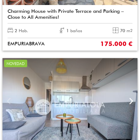
Charming House with Private Terrace and Parking –
Close to All Amenities!
2
Hab.
1
baños
70
m
2
175.000 €
EMPURIABRAVA
NOVEDAD