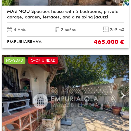
MAS NOU Spacious house with 5 bedrooms, private
garage, garden, terraces, and a relaxing jacuzzi
4
Hab.
2
baños
259
m
2
465.000 €
EMPURIABRAVA
NOVEDAD
OPORTUNIDAD