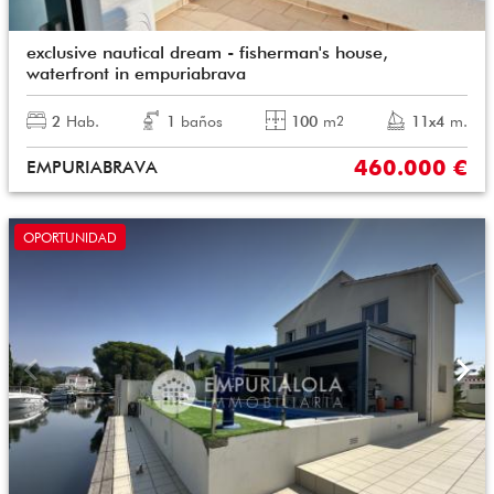
exclusive nautical dream - fisherman's house,
waterfront in empuriabrava
2
Hab.
1
baños
100
m
11x4
m.
2
460.000 €
EMPURIABRAVA
OPORTUNIDAD