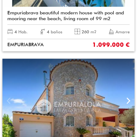
Empuriabrava beautiful modern house with pool and
mooring near the beach, living room of 99 m2
4
Hab.
4
baños
260
m
Amarre
2
1.099.000 €
EMPURIABRAVA