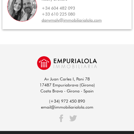
+34 604 482 093
+33 610 225 080
danymaly@immobiliarialola.com
Av Juan Carles I, Pani 78
17487 Empuriabrava (Girona)
Costa Brava - Girona - Spain
(+34) 972 450 890
email@immobiliarialola.com