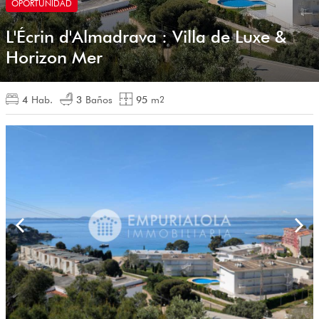
OPORTUNIDAD
L'Écrin d'Almadrava : Villa de Luxe &
Horizon Mer
4
Hab.
3
Baños
95
m
2