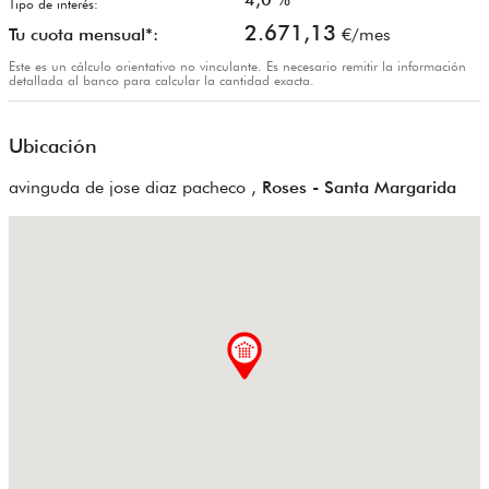
Tipo de interés:
2.671,13
Tu cuota mensual*:
€/mes
Este es un cálculo orientativo no vinculante. Es necesario remitir la información
detallada al banco para calcular la cantidad exacta.
Ubicación
avinguda de jose diaz pacheco ,
Roses - Santa Margarida