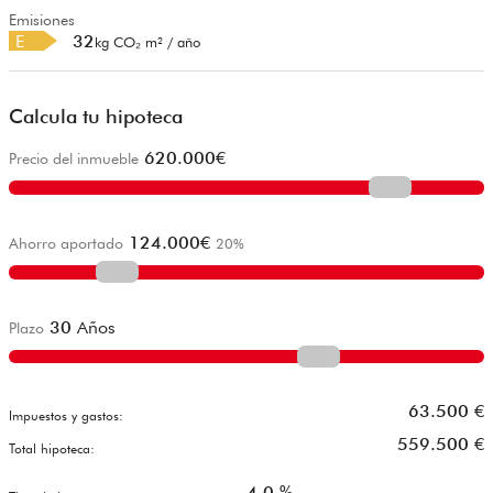
Emisiones
E
32
kg CO₂ m² / año
Calcula tu hipoteca
620.000
€
Precio del inmueble
124.000
€
Ahorro aportado
20
%
30
Años
Plazo
63.500
€
Impuestos y gastos:
559.500
€
Total hipoteca:
4,0
%