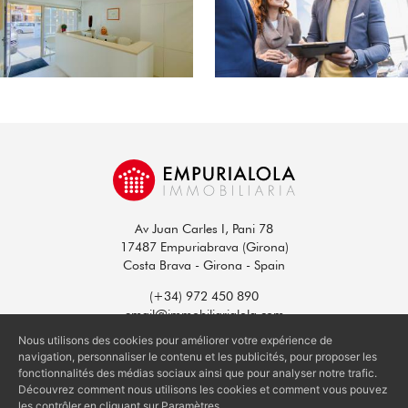
Av Juan Carles I, Pani 78
17487 Empuriabrava (Girona)
Costa Brava - Girona - Spain
(+34) 972 450 890
email@immobiliarialola.com
Nous utilisons des cookies pour améliorer votre expérience de
navigation, personnaliser le contenu et les publicités, pour proposer les
fonctionnalités des médias sociaux ainsi que pour analyser notre trafic.
Découvrez comment nous utilisons les cookies et comment vous pouvez
© 2026 EMPURIALOLA S.L. - ALL RIGHTS RESERVED
les contrôler en cliquant sur Paramètres.