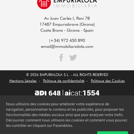
Av Juan Carles I, Pani 78
17487 Empuriabrava (Girona)
Costa Brava - Girona - Spain
(+34) 972 450 890
email@immobiliarialola.com
© 2026 EMPURIALOLA S.L. - ALL RIGHTS RESERVED
Mentions Légales
-
Politique de confidentialité
-
Politique des Cookies
Nous utilisons des cookies pour améliorer votre expérience de
navigation, personnaliser le contenu et les publicités, pour proposer les
fonctionnalités des médias sociaux ainsi que pour analyser notre trafic.
Découvrez comment nous utilisons les cookies et comment vous pouvez
les contrôler en cliquant sur Paramètres.