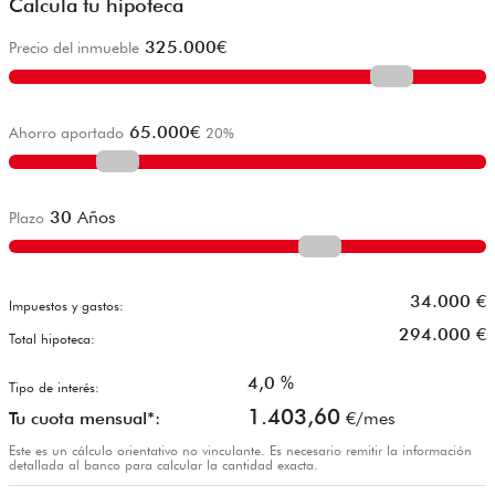
Calcula tu hipoteca
325.000
€
Precio del inmueble
65.000
€
Ahorro aportado
20
%
30
Años
Plazo
34.000
€
Impuestos y gastos:
294.000
€
Total hipoteca:
4,0
%
Tipo de interés:
1.403,60
Tu cuota mensual*:
€/mes
Este es un cálculo orientativo no vinculante. Es necesario remitir la información
detallada al banco para calcular la cantidad exacta.