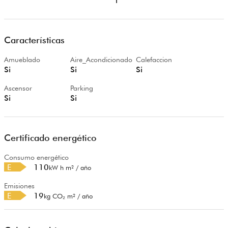
1
Características
Amueblado
Aire_Acondicionado
Calefaccion
Si
Si
Si
Ascensor
Parking
Si
Si
Certificado energético
Consumo energético
E
110
kW h m² / año
Emisiones
E
19
kg CO₂ m² / año