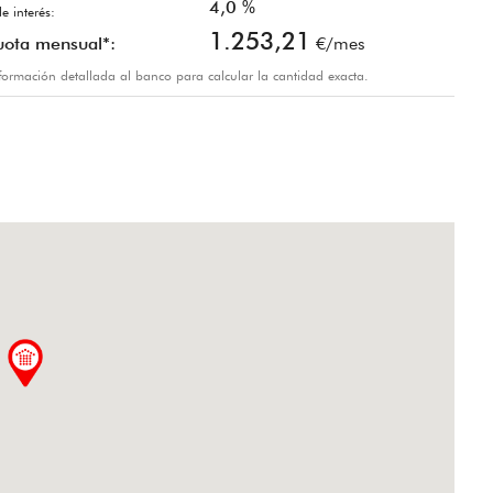
4,0
%
e interés:
1.253,21
uota mensual*:
€/mes
información detallada al banco para calcular la cantidad exacta.