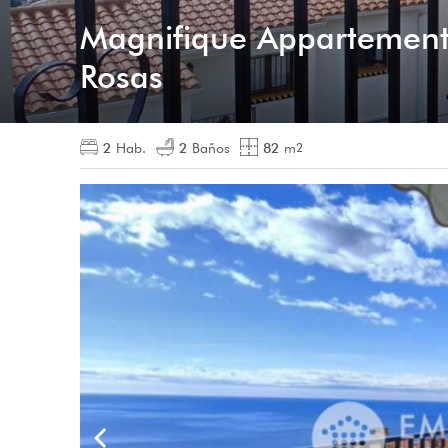
Magnifique Appartement
Rosas
2
Hab.
2
Baños
82
m
2