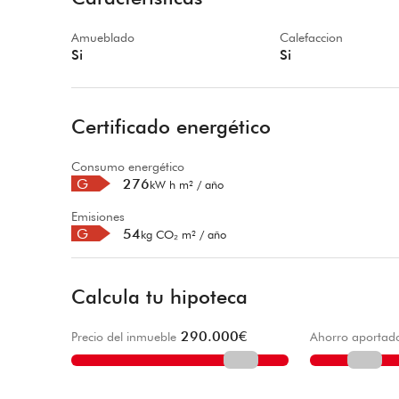
Amueblado
Calefaccion
Si
Si
Certificado energético
Consumo energético
G
276
kW h m² / año
Emisiones
G
54
kg CO₂ m² / año
Calcula tu hipoteca
290.000
€
Precio del inmueble
Ahorro aportad