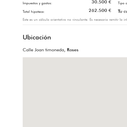
30.500
€
Impuestos y gastos:
Tipo d
262.500
€
Tu c
Total hipoteca:
Este es un cálculo orientativo no vinculante. Es necesario remitir la 
Ubicación
Calle Joan timoneda,
Roses