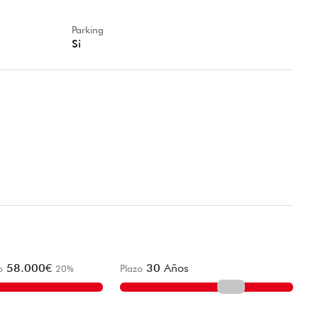
Parking
Si
58.000
€
30
Años
o
20
%
Plazo