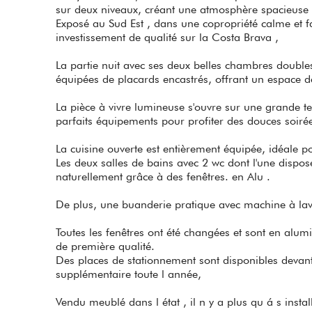
sur deux niveaux, créant une atmosphère spacieuse e
Exposé au Sud Est , dans une copropriété calme et fa
investissement de qualité sur la Costa Brava ,
La partie nuit avec ses deux belles chambres doubles
équipées de placards encastrés, offrant un espace 
La pièce à vivre lumineuse s'ouvre sur une grande te
parfaits équipements pour profiter des douces soiré
La cuisine ouverte est entièrement équipée, idéale p
Les deux salles de bains avec 2 wc dont l'une dispos
naturellement grâce à des fenêtres. en Alu .
De plus, une buanderie pratique avec machine à lav
Toutes les fenêtres ont été changées et sont en alum
de première qualité.
Des places de stationnement sont disponibles devant 
supplémentaire toute l année,
Vendu meublé dans l état , il n y a plus qu á s install