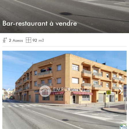
Bar-restaurant à vendre
2
Aseos
92
m
2