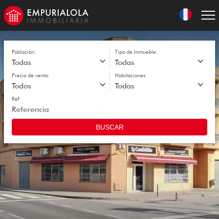
Skip
to
navigation
Skip
to
content
Población:
Tipo de Inmueble:
Precio de venta:
Habitaciones:
Ref:
BUSCAR