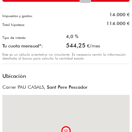
14.000
€
Impuestos y gastos:
114.000
€
Total hipoteca:
4,0
%
Tipo de interés:
544,25
Tu cuota mensual*:
€/mes
Este es un cálculo orientativo no vinculante. Es necesario remitir la información
detallada al banco para calcular la cantidad exacta.
Ubicación
Carrer PAU CASALS,
Sant Pere Pescador