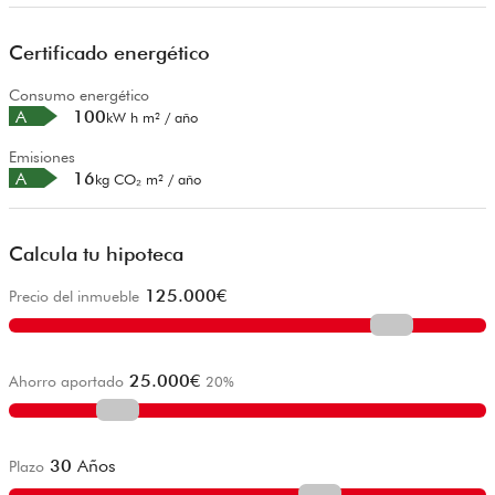
Certificado energético
Consumo energético
A
100
kW h m² / año
Emisiones
A
16
kg CO₂ m² / año
Calcula tu hipoteca
125.000
€
Precio del inmueble
25.000
€
Ahorro aportado
20
%
30
Años
Plazo