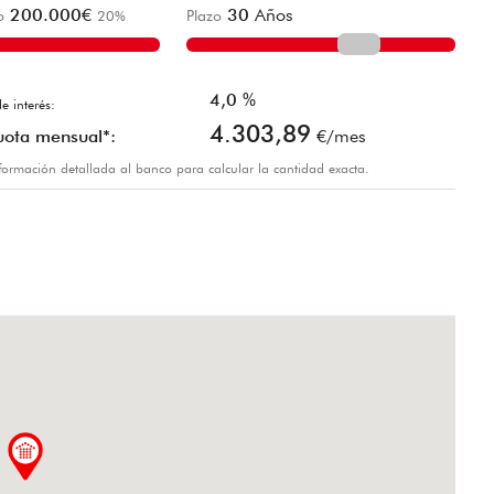
200.000
€
30
Años
o
20
%
Plazo
4,0
%
e interés:
4.303,89
uota mensual*:
€/mes
información detallada al banco para calcular la cantidad exacta.