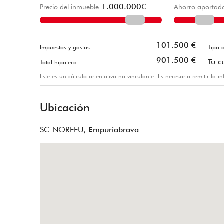
1.000.000
€
Precio del inmueble
Ahorro aportad
101.500
€
Impuestos y gastos:
Tipo d
901.500
€
Tu c
Total hipoteca:
Este es un cálculo orientativo no vinculante. Es necesario remitir la 
Ubicación
SC NORFEU,
Empuriabrava