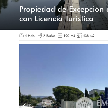
Propiedad de Excepción 
con Licencia Turistica
4
Hab.
2
Baños
190
m
438
m
2
2