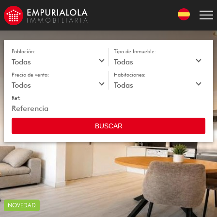
Skip
to
navigation
Skip
to
content
Población:
Tipo de Inmueble:
Precio de venta:
Habitaciones:
Ref:
BUSCAR
NOVEDAD