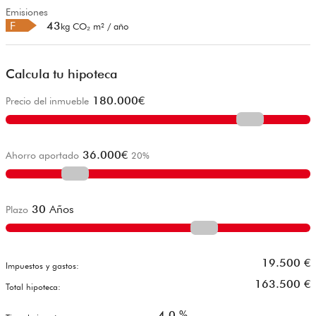
Emisiones
F
43
kg CO₂ m² / año
Calcula tu hipoteca
180.000
€
Precio del inmueble
36.000
€
Ahorro aportado
20
%
30
Años
Plazo
19.500
€
Impuestos y gastos:
163.500
€
Total hipoteca:
4,0
%