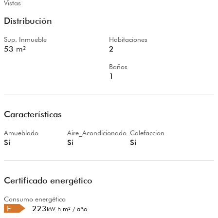
Vistas
Distribución
Sup. Inmueble
Habitaciones
53
m²
2
Baños
1
Características
Amueblado
Aire_Acondicionado
Calefaccion
Si
Si
Si
Certificado energético
Consumo energético
F
223
kW h m² / año