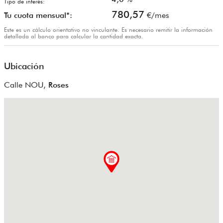
Tipo de interés:
780,57
Tu cuota mensual*:
€/mes
Este es un cálculo orientativo no vinculante. Es necesario remitir la información
detallada al banco para calcular la cantidad exacta.
Ubicación
Calle NOU,
Roses