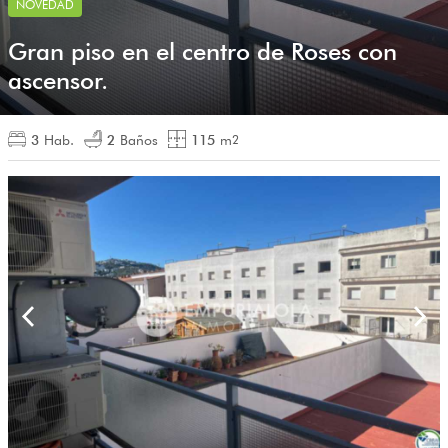
NOVEDAD
Gran piso en el centro de Roses con
ascensor.
3
Hab.
2
Baños
115
m
2