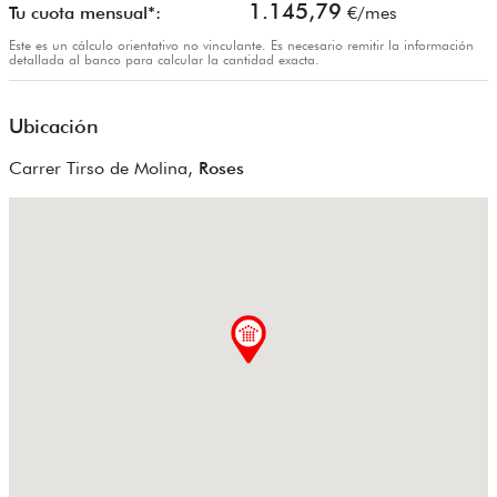
1.145,79
Tu cuota mensual*:
€/mes
Este es un cálculo orientativo no vinculante. Es necesario remitir la información
detallada al banco para calcular la cantidad exacta.
Ubicación
Carrer Tirso de Molina,
Roses