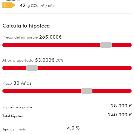
E
42
kg CO₂ m² / año
Calcula tu hipoteca
265.000
€
Precio del inmueble
53.000
€
Ahorro aportado
20
%
30
Años
Plazo
28.000
€
Impuestos y gastos:
240.000
€
Total hipoteca:
4,0
%
Tipo de interés: