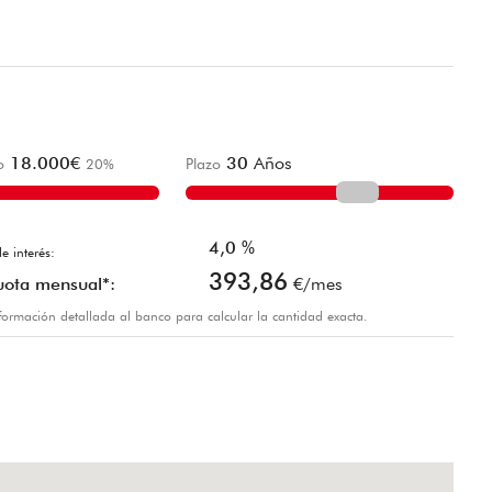
18.000
€
30
Años
o
20
%
Plazo
4,0
%
e interés:
393,86
uota mensual*:
€/mes
información detallada al banco para calcular la cantidad exacta.