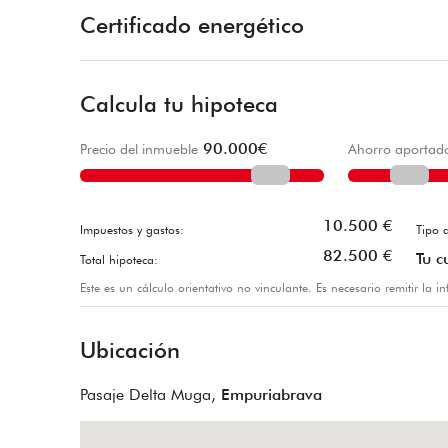
Certificado energético
Calcula tu hipoteca
90.000
€
Precio del inmueble
Ahorro aportad
10.500
€
Impuestos y gastos:
Tipo d
82.500
€
Tu c
Total hipoteca:
Este es un cálculo orientativo no vinculante. Es necesario remitir la 
Ubicación
Pasaje Delta Muga,
Empuriabrava